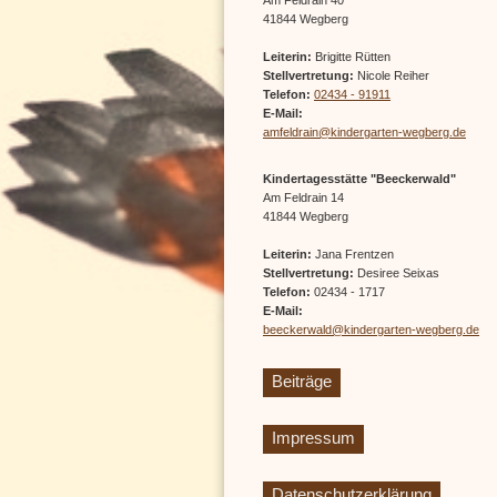
41844 Wegberg
Leiterin:
Brigitte Rütten
Stellvertretung:
Nicole Reiher
Telefon:
02434 - 91911
E-Mail:
amfeldrain@kindergarten-wegberg.de
Kindertagesstätte "Beeckerwald"
Am Feldrain 14
41844 Wegberg
Leiterin:
Jana Frentzen
Stellvertretung:
Desiree Seixas
Telefon:
02434 - 1717
E-Mail:
beeckerwald@kindergarten-wegberg.de
Beiträge
Impressum
Datenschutzerklärung