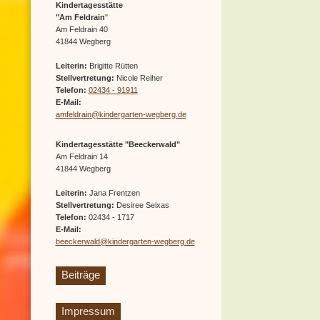
Kindertagesstätte
"Am Feldrain
"
Am Feldrain 40
41844 Wegberg
Leiterin:
Brigitte Rütten
Stellvertretung:
Nicole Reiher
Telefon:
02434 - 91911
E-Mail:
amfeldrain@kindergarten-wegberg.de
Kindertagesstätte "Beeckerwald"
Am Feldrain 14
41844 Wegberg
Leiterin:
Jana Frentzen
Stellvertretung:
Desiree Seixas
Telefon:
02434 - 1717
E-Mail:
beeckerwald@kindergarten-wegberg.de
Beiträge
Impressum