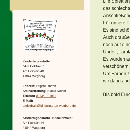
Die Spieltie
das schlecht
Anschließend
Für unsere F
Es sind schö
Auch draußen
noch auf eine
Under „Farbl
Es wurden au
Kindertagesstätte
verschönern.
"Am Feldrain
"
Am Feldrain 40
Um Farben z
41844 Wegberg
wir dann an
Leiterin:
Brigitte Rütten
Stellvertretung:
Nicole Reiher
Bis bald Eur
Telefon:
02434 - 91911
E-Mail:
amfeldrain@kindergarten-wegberg.de
Kindertagesstätte "Beeckerwald"
Am Feldrain 14
41844 Wegberg