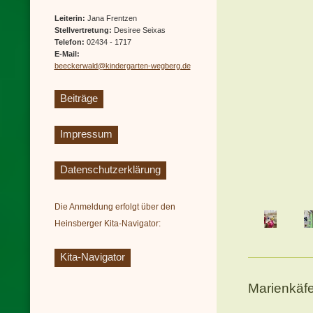
Leiterin:
Jana Frentzen
Stellvertretung:
Desiree Seixas
Telefon:
02434 - 1717
E-Mail:
beeckerwald@kindergarten-wegberg.de
Beiträge
Impressum
Datenschutzerklärung
Die Anmeldung erfolgt über den
Heinsberger Kita-Navigator:
Kita-Navigator
Marienkäfe