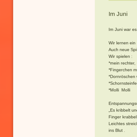
Im Juni
Im Juni war e
Wir lernen ein
Auch neue
Wir spielen :
*mein 
*Fingerc
*Dorn
*Scho
*Molli Molli
Entspannungs
„Es kribbelt u
Finger krabbe
Leichtes strei
ins Blut .